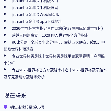
jinnianhui金年会手机版入口
jinnianhui金年会手机版官网
jinnianhui金年会Web网页版
jinnianhui金年会app下载地址
2026·世界杯官方指定合作网站(第23届国际足联世界杯)
跨越三国的盛宴，2026 FIFA 世界杯全方位指南
90比分网 | 全球赛事比分中心，囊括五大联赛、欧冠、中
超及世界杯预选赛
专业世界杯买足球｜世界杯买足球平台冠军竞猜与夺冠赔
率分析
专业2026世界杯官方夺冠赔率排名｜2026世界杯冠军赔率
冠军竞猜与夺冠赔率分析
现在联系
铜仁市沈狡星域65号