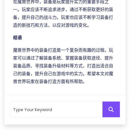
在魔兽世界中，装备是玩家提升实力的重要手段之
一。玩家应该不断追求进步，通过不断获取更好的装
备，提升自己的战斗力。玩家也应该不断学习装备打
造的新技巧和方法，以应对游戏的变化。
结语
魔兽世界中的装备打造是一个复杂而有趣的过程。玩
家可以通过了解装备系统、掌握装备获取途径、提升
装备品质、寻找装备升级材料等方式，打造出适合自
己的装备，提升自己在游戏中的实力。希望本文对魔
兽世界玩家在装备打造方面有所帮助。