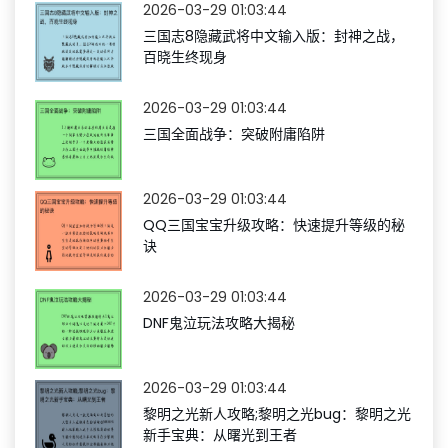
2026-03-29 01:03:44
三国志8隐藏武将中文输入版：封神之战，
百晓生终现身
2026-03-29 01:03:44
三国全面战争：突破附庸陷阱
2026-03-29 01:03:44
QQ三国宝宝升级攻略：快速提升等级的秘
诀
2026-03-29 01:03:44
DNF鬼泣玩法攻略大揭秘
2026-03-29 01:03:44
黎明之光新人攻略;黎明之光bug：黎明之光
新手宝典：从曙光到王者