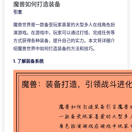
魔兽如何打造装备
引言
魔兽世界是一款备受玩家喜爱的大型多人在线角色扮
演游戏。在游戏中，玩家可以通过打怪、完成任务等
方式获得各种装备，提升自己的实力。本文将详细介
绍魔兽世界中如何打造装备的方法和技巧。
1. 了解装备系统