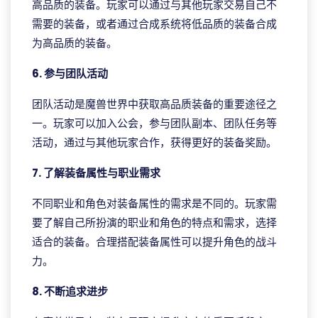
高品质的装备。玩家可以通过与其他玩家交易自己不
需要的装备，或者通过合成系统将低品质的装备合成
为高品质的装备。
6. 参与团队活动
团队活动是魔兽世界中获取高品质装备的重要途径之
一。玩家可以加入公会，参与团队副本、团队任务等
活动，通过与其他玩家合作，获得更好的装备奖励。
7. 了解装备属性与职业需求
不同职业和角色对装备属性的需求是不同的。玩家需
要了解自己所扮演的职业和角色的特点和需求，选择
适合的装备。合理搭配装备属性可以提升角色的战斗
力。
8. 不断追求进步